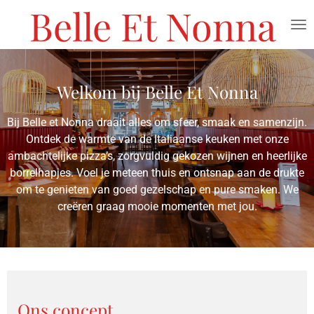
Belle Et Nonna
Ga
direct
naar
de
hoofdinhoud
Welkom bij Belle Et Nonna
Bij Belle et Nonna draait alles om sfeer, smaak en samenzijn.
Ontdek de warmte van de Italiaanse keuken met onze
ambachtelijke pizza’s, zorgvuldig gekozen wijnen en heerlijke
borrelhapjes. Voel je meteen thuis en ontsnap aan de drukte
om te genieten van goed gezelschap en pure smaken. We
creëren graag mooie momenten met jou.
Ons concept