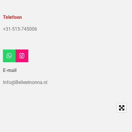
Telefoon
+31-515-745006
W
I
h
n
a
s
E-mail
t
t
s
a
Info@Belleetnonna.nl
A
g
p
r
p
a
m